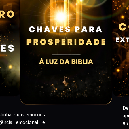
De
 alinhar suas emoções
ap
igência emocional e
e 