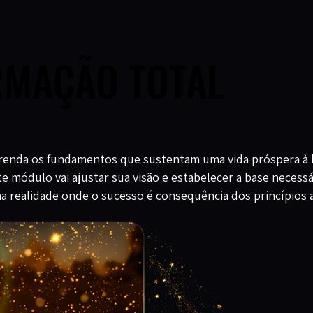
RMAÇÃO TOTAL
RMAÇÃO TOTAL
renda os fundamentos que sustentam uma vida próspera à l
te módulo vai ajustar sua visão e estabelecer a base necessá
a realidade onde o sucesso é consequência dos princípios a