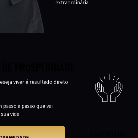
extraordinária.
A DE PROSPERIDADE
A DE PROSPERIDADE
eseja viver é resultado direto
m passo a passo que vai
sua vida.
ESPIRITUAL
ESPIRITUAL
ROSPERIDADE