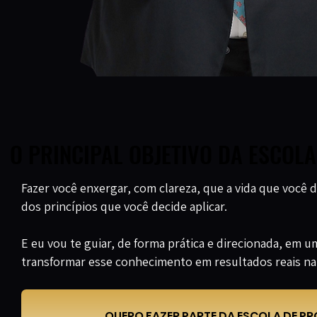
O PRINCIPAL OBJETIVO DA ESCOL
O PRINCIPAL OBJETIVO DA ESCOL
Fazer você enxergar, com clareza, que a vida que você d
dos princípios que você decide aplicar.
E eu vou te guiar, de forma prática e direcionada, em u
transformar esse conhecimento em resultados reais na 
QUERO FAZER PARTE DA ESCOLA DE P