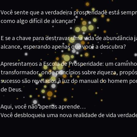
Você sente que a verdadeira prosperidade está sempr
como algo difícil de alcançar?
E se a chave para destravar uma vida de abundância já
alcance, esperando apenas que você a descubra?
Apresentamos a Escola de Prosperidade: um caminho 
transformador, onde princípios sobre riqueza, propósi
sucesso são revelados à luz do manual do homem por 
de Deus.
Aqui, você não apenas aprende…
Você desbloqueia uma nova realidade de vida verdad