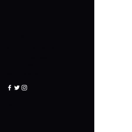
Contato
Rua Prates, 194 - Bom Retiro, São Paulo
- SP,
01121-000
, Brasil
Email:
info@meusite.com
Tel:
(11) 3456-7890