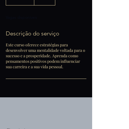
n
c
e
Vagas disponíveis
r
r
a
Descrição do serviço
d
o
Este curso oferece estratégias para
desenvolver uma mentalidade voltada para o
sucesso e a prosperidade. Aprenda como
pensamentos positivos podem influenciar
sua carreira e a sua vida pessoal.