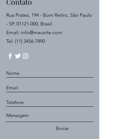
Contato
Rua Prates, 194 - Bom Retiro, São Paulo
- SP,
01121-000
, Brasil
Email:
info@meusite.com
Tel:
(11) 3456-7890
Enviar